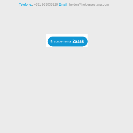
Telefone:
: +351 963035929
Email:
:
helder@helderpestana.com