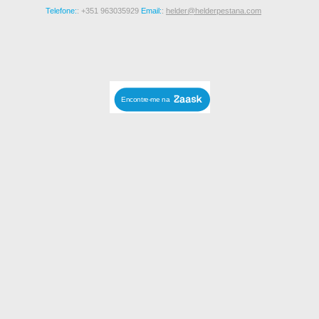
Telefone:
: +351 963035929
Email:
:
helder@helderpestana.com