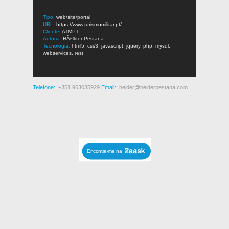
Tipo:
web/site/portal
URL:
https://www.turismomilitar.pt/
Cliente:
ATMPT
Autoria:
HÃ©lder Pestana
Tecnologia:
html5, css3, javascript, jquery, php, mysql,
webservices, rest
Telefone:
: +351 963035929
Email:
:
helder@helderpestana.com