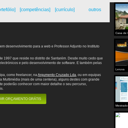
rtefólio]
[competências]
[currículo]
outros
Casa de 
em desenvolvimento para a web e Professor Adjunto no Instituto
e 1997 que reside no distrito de Santarém. Desde muito cedo que
 electrónicos e pelo desenvolvimento de software. E também pelas
Leruva
ipa, como freelancer, na
Argumento Cruzado Lda
, ou em equipas
da Multimédia (mais de uma centena), alguns destes com grande
site poderão conhecer com maior detalhe o seu percurso,
is.
DIR ORÇAMENTO GRÁTIS
Mestrado
para a S