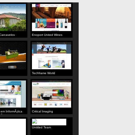
Carcavelos
Enoport United Wines
Techframe World
 em InformÃ¡tica
Critical Imaging
aÃºde
Untitled Team