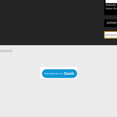
Adelaide 
Vinho Po
primeir
stana.com