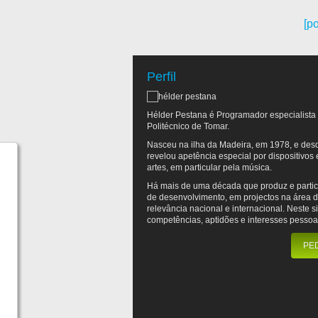
[po
Português
English
Perfil
Hélder Pestana é Programador especialista 
Politécnico de Tomar.
Nasceu na ilha da Madeira, em 1978, e desd
revelou apetência especial por dispositivos
artes, em particular pela música.
Há mais de uma década que produz e partic
de desenvolvimento, em projectos na área 
relevância nacional e internacional. Neste 
competências, aptidões e interesses pessoa
PE