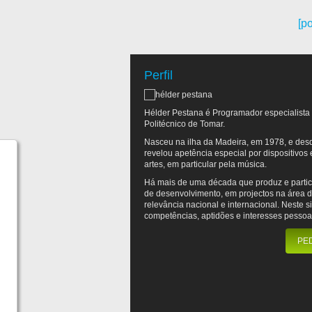
[po
Português
English
Perfil
Hélder Pestana é Programador especialista 
Politécnico de Tomar.
Nasceu na ilha da Madeira, em 1978, e desd
revelou apetência especial por dispositivos
artes, em particular pela música.
Há mais de uma década que produz e partic
de desenvolvimento, em projectos na área 
relevância nacional e internacional. Neste 
competências, aptidões e interesses pessoa
PE