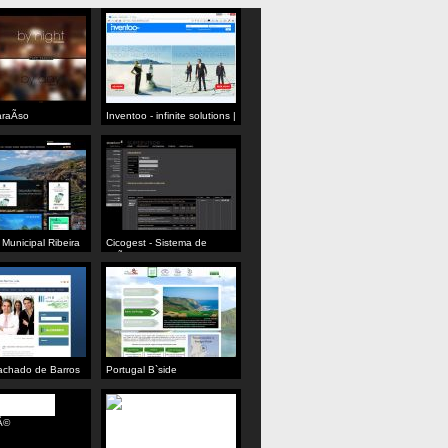
raÃ­so
Inventoo - infinite solutions |
infinite opportunities
Municipal Ribeira
Cicogest - Sistema de
OrÃ§amentos
chado de Barros
Portugal B`side
Ã©