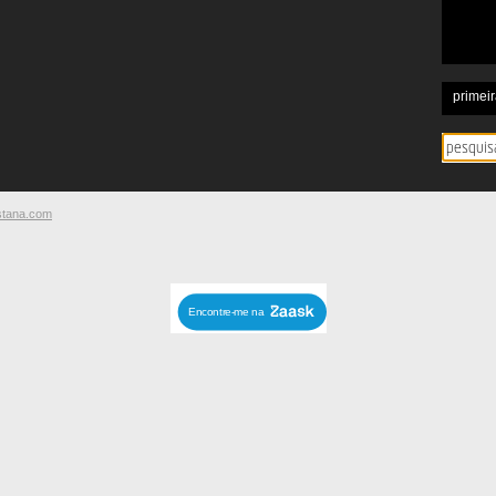
primeir
stana.com