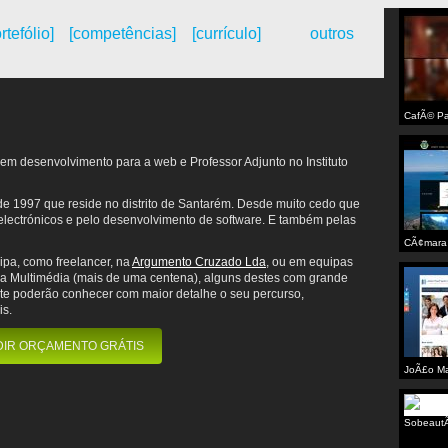
rtefólio]
[competências]
[currículo]
outros
CafÃ© Pa
em desenvolvimento para a web e Professor Adjunto no Instituto
e 1997 que reside no distrito de Santarém. Desde muito cedo que
 electrónicos e pelo desenvolvimento de software. E também pelas
CÃ¢mara 
Brava
ipa, como freelancer, na
Argumento Cruzado Lda
, ou em equipas
da Multimédia (mais de uma centena), alguns destes com grande
site poderão conhecer com maior detalhe o seu percurso,
is.
DIR ORÇAMENTO GRÁTIS
JoÃ£o Ma
Sobeaut